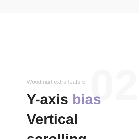
02
Woodmart extra feature
Y-axis
bias
Vertical