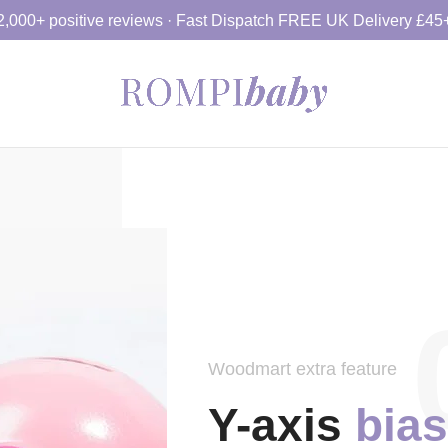
2,000+ positive reviews · Fast Dispatch FREE UK Delivery £45
Woodmart extra feature
Y-axis
bias