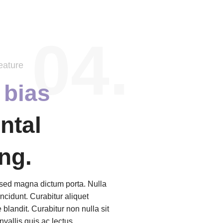
04.
eature
s
bias
ntal
ing.
a sed magna dictum porta. Nulla
incidunt. Curabitur aliquet
blandit. Curabitur non nulla sit
vallis quis ac lectus.