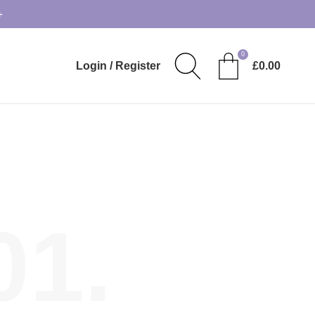
+
0
Login / Register
£
0.00
01.