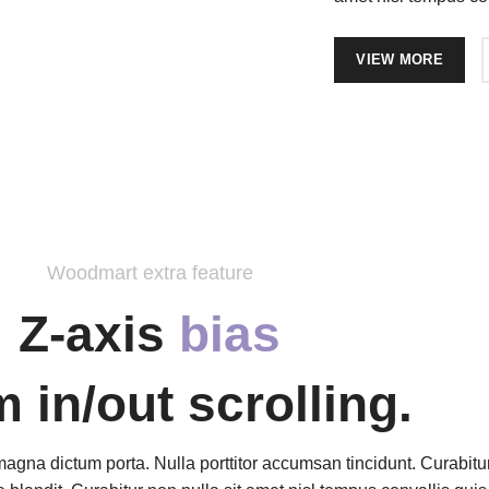
VIEW MORE
Woodmart extra feature
Z-axis
bias
 in/out scrolling.
 magna dictum porta. Nulla porttitor accumsan tincidunt. Curabitu