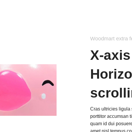
Woodmart extra f
X-axi
Horizo
scroll
Cras ultricies ligul
porttitor accumsan t
quam id dui posuere 
amet nisl tempus con